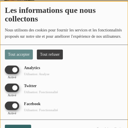
Les informations que nous
collectons
SECTEUR 410 - HERITAZ
Nous utilisons des cookies pour fournir les services et les fonctionnalités
proposés sur notre site et pour améliorer l'expérience de nos utilisateurs.
Léa Churros X Magical Nrick - Succomber
Tout accepter
Tout refuser
Analytics
Utilisation: Analyse
Kent1 & Dj M'sy - Dalon (Feat. Tatase)
Activé
Twitter
Utilisation: Fonctionnalité
Activé
Facebook
Utilisation: Fonctionnalité
Activé