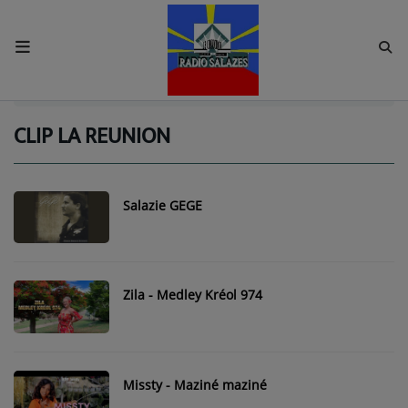
ACCUEIL
Accueil
Vidéos
clip la reunion
RSS
CLIP LA REUNION
Radio
ECOUTER LA RADIO
Salazie GEGE
EQUIPES
Nos Fréquences
Zila - Medley Kréol 974
Podcast
Missty - Maziné maziné
Contact