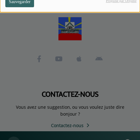
Propulsé par Orejime
Sauvegarder
CONTACTEZ-NOUS
Vous avez une suggestion, ou vous voulez juste dire
bonjour ?
Contactez-nous