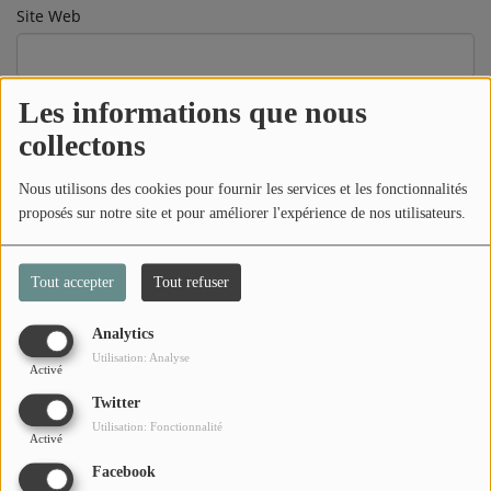
Site Web
Sujet
*
Les informations que nous
collectons
Nous utilisons des cookies pour fournir les services et les fonctionnalités
Message
*
proposés sur notre site et pour améliorer l'expérience de nos utilisateurs.
Tout accepter
Tout refuser
Analytics
Utilisation: Analyse
Activé
Twitter
Utilisation: Fonctionnalité
Activé
Facebook