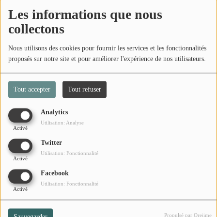
Retrouvez ici les tendances météo de la semaine.
Les informations que nous
collectons
La météo à Salazie
Nous utilisons des cookies pour fournir les services et les fonctionnalités
Commentaires(0)
proposés sur notre site et pour améliorer l'expérience de nos utilisateurs.
Tout accepter
Tout refuser
Connectez-vous pour commenter cet article
Analytics
SE CONNECTER
Utilisation: Analyse
Activé
Twitter
Utilisation: Fonctionnalité
Activé
Facebook
Utilisation: Fonctionnalité
Activé
Propulsé par Orejime
Sauvegarder