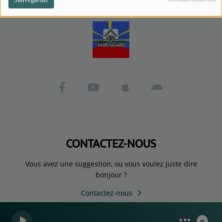
CONTACTEZ-NOUS
Vous avez une suggestion, ou vous voulez juste dire
bonjour ?
Contactez-nous
0
0
0